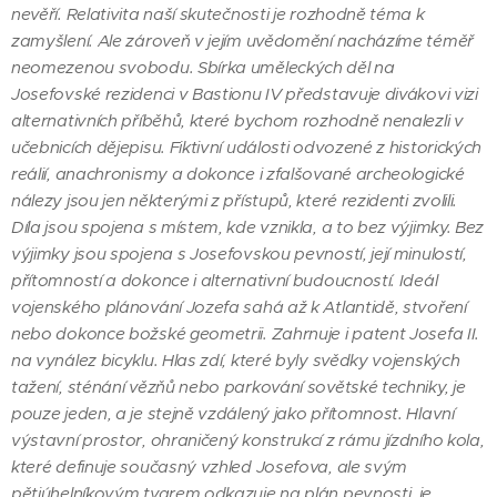
nevěří. Relativita naší skutečnosti je rozhodně téma k
zamyšlení. Ale zároveň v jejím uvědomění nacházíme téměř
neomezenou svobodu. Sbírka uměleckých děl na
Josefovské rezidenci v Bastionu IV představuje divákovi vizi
alternativních příběhů, které bychom rozhodně nenalezli v
učebnicích dějepisu. Fiktivní události odvozené z historických
reálií, anachronismy a dokonce i zfalšované archeologické
nálezy jsou jen některými z přístupů, které rezidenti zvolili.
Díla jsou spojena s místem, kde vznikla, a to bez výjimky. Bez
výjimky jsou spojena s Josefovskou pevností, její minulostí,
přítomností a dokonce i alternativní budoucností. Ideál
vojenského plánování Jozefa sahá až k Atlantidě, stvoření
nebo dokonce božské geometrii. Zahrnuje i patent Josefa II.
na vynález bicyklu. Hlas zdí, které byly svědky vojenských
tažení, sténání vězňů nebo parkování sovětské techniky, je
pouze jeden, a je stejně vzdálený jako přítomnost. Hlavní
výstavní prostor, ohraničený konstrukcí z rámu jízdního kola,
které definuje současný vzhled Josefova, ale svým
pětiúhelníkovým tvarem odkazuje na plán pevnosti, je