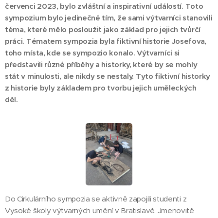
červenci 2023, bylo zvláštní a inspirativní událostí. Toto
sympozium bylo jedinečné tím, že sami výtvarníci stanovili
téma, které mělo posloužit jako základ pro jejich tvůrčí
práci. Tématem sympozia byla fiktivní historie Josefova,
toho místa, kde se sympozio konalo. Výtvarníci si
představili různé příběhy a historky, které by se mohly
stát v minulosti, ale nikdy se nestaly. Tyto fiktivní historky
z historie byly základem pro tvorbu jejich uměleckých
děl.
Do Cirkulárního sympozia se aktivně zapojili studenti z
Vysoké školy výtvarných umění v Bratislavě. Jmenovitě