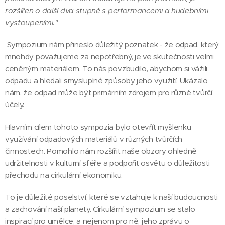
rozšířen o další dva stupně s performancemi a hudebními
vystoupeními."
Sympozium nám přineslo důležitý poznatek - že odpad, který
mnohdy považujeme za nepotřebný, je ve skutečnosti velmi
ceněným materiálem. To nás povzbudilo, abychom si vážili
odpadu a hledali smysluplné způsoby jeho využití. Ukázalo
nám, že odpad může být primárním zdrojem pro různé tvůrčí
účely.
Hlavním cílem tohoto sympozia bylo otevřít myšlenku
využívání odpadových materiálů v různých tvůrčích
činnostech. Pomohlo nám rozšířit naše obzory ohledně
udržitelnosti v kulturní sféře a podpořit osvětu o důležitosti
přechodu na cirkulární ekonomiku.
To je důležité poselství, které se vztahuje k naší budoucnosti
a zachování naší planety. Cirkulární sympozium se stalo
inspirací pro umělce, a nejenom pro ně, jeho zprávu o