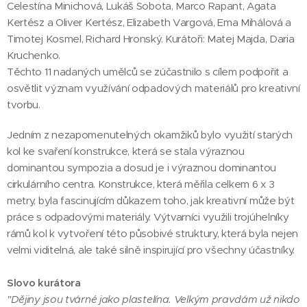
Celestína Minichová, Lukáš Sobota, Marco Rapant, Agata
Kertész a Oliver Kertész, Elizabeth Vargová, Ema Mihálová a
Timotej Kosmel, Richard Hronský. Kurátoři: Matej Majda, Daria
Kruchenko.
Těchto 11 nadaných umělců se zúčastnilo s cílem podpořit a
osvětlit význam využívání odpadových materiálů pro kreativní
tvorbu.
Jedním z nezapomenutelných okamžiků bylo využití starých
kol ke svaření konstrukce, která se stala výraznou
dominantou sympozia a dosud je i výraznou dominantou
cirkulárního centra. Konstrukce, která měřila celkem 6 x 3
metry, byla fascinujícím důkazem toho, jak kreativní může být
práce s odpadovými materiály. Výtvarníci využili trojúhelníky
rámů kol k vytvoření této působivé struktury, která byla nejen
velmi viditelná, ale také silně inspirující pro všechny účastníky.
Slovo kurátora
"Dějiny jsou tvárné jako plastelína. Velkým pravdám už nikdo