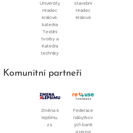
Univerzity
stavební
Hradec
Hradec
králové,
Králové
katedra
Textilní
tvorby a
Katedra
techniky
Komunitní partneři
Změna k
Federace
lepšímu,
nábytkov
z.s.
ých bank
a reuse