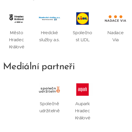
Město
Hredcké
Společno
Nadace
Hradec
služby a.s.
st LIDL
Via
Králové
Mediální partneři
Společně
Aupark
udržitelně
Hradec
Králové