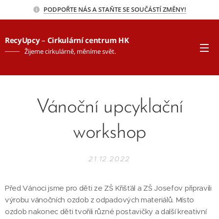
PODPOŘTE NÁS A STAŇTE SE SOUČÁSTÍ ZMĚNY!
RecyUpcy
–
Cirkulární centrum HK
Žijeme cirkulárně, měníme svět.
Vánoční upcyklační
workshop
21.12.2022
Před Vánoci jsme pro děti ze ZŠ Křišťál a ZŠ Josefov připravili
výrobu vánočních ozdob z odpadových materiálů. Místo
ozdob nakonec děti tvořili různé postavičky a další kreativní