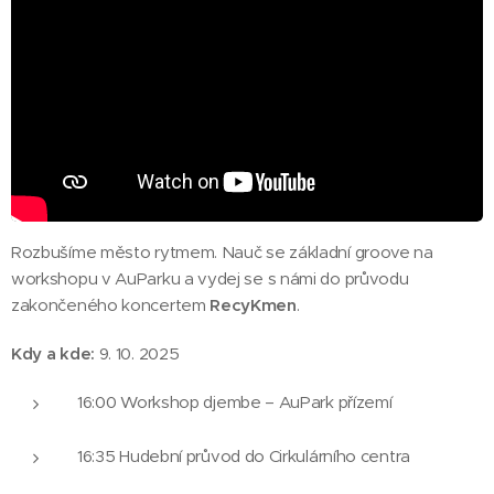
Rozbušíme město rytmem. Nauč se základní groove na
workshopu v AuParku a vydej se s námi do průvodu
zakončeného koncertem
RecyKmen
.
Kdy a kde:
9. 10. 2025
16:00 Workshop djembe – AuPark přízemí
16:35 Hudební průvod do Cirkulárního centra